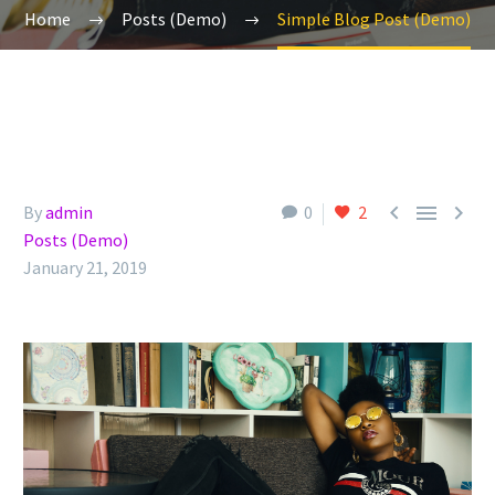
Home
Posts (Demo)
Simple Blog Post (Demo)



By
admin
0
2
Posts (Demo)
January 21, 2019