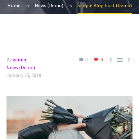
Home
News (Demo)
Simple Blog Post (Demo)



By
admin
0
0
News (Demo)
January 25, 2019