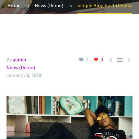
Home
News (Demo)
Simple Blog Post (Demo)



By
admin
0
0
News (Demo)
January 30, 2019